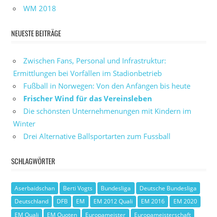
WM 2018
NEUESTE BEITRÄGE
Zwischen Fans, Personal und Infrastruktur:
Ermittlungen bei Vorfällen im Stadionbetrieb
Fußball in Norwegen: Von den Anfängen bis heute
Frischer Wind für das Vereinsleben
Die schönsten Unternehmenungen mit Kindern im
Winter
Drei Alternative Ballsportarten zum Fussball
SCHLAGWÖRTER
Aserbaidschan
Berti Vogts
Bundesliga
Deutsche Bundesliga
Deutschland
DFB
EM
EM 2012 Quali
EM 2016
EM 2020
EM Quali
EM Quoten
Europameister
Europameisterschaft