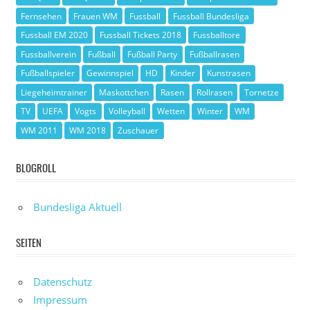
Fernsehen
Frauen WM
Fussball
Fussball Bundesliga
Fussball EM 2020
Fussball Tickets 2018
Fussballtore
Fussballverein
Fußball
Fußball Party
Fußballrasen
Fußballspieler
Gewinnspiel
HD
Kinder
Kunstrasen
Liegeheimtrainer
Maskottchen
Rasen
Rollrasen
Tornetze
TV
UEFA
Vogts
Volleyball
Wetten
Winter
WM
WM 2011
WM 2018
Zuschauer
BLOGROLL
Bundesliga Aktuell
SEITEN
Datenschutz
Impressum