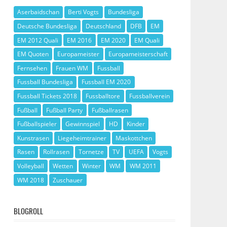
Aserbaidschan
Berti Vogts
Bundesliga
Deutsche Bundesliga
Deutschland
DFB
EM
EM 2012 Quali
EM 2016
EM 2020
EM Quali
EM Quoten
Europameister
Europameisterschaft
Fernsehen
Frauen WM
Fussball
Fussball Bundesliga
Fussball EM 2020
Fussball Tickets 2018
Fussballtore
Fussballverein
Fußball
Fußball Party
Fußballrasen
Fußballspieler
Gewinnspiel
HD
Kinder
Kunstrasen
Liegeheimtrainer
Maskottchen
Rasen
Rollrasen
Tornetze
TV
UEFA
Vogts
Volleyball
Wetten
Winter
WM
WM 2011
WM 2018
Zuschauer
BLOGROLL