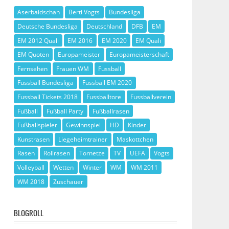
Aserbaidschan
Berti Vogts
Bundesliga
Deutsche Bundesliga
Deutschland
DFB
EM
EM 2012 Quali
EM 2016
EM 2020
EM Quali
EM Quoten
Europameister
Europameisterschaft
Fernsehen
Frauen WM
Fussball
Fussball Bundesliga
Fussball EM 2020
Fussball Tickets 2018
Fussballtore
Fussballverein
Fußball
Fußball Party
Fußballrasen
Fußballspieler
Gewinnspiel
HD
Kinder
Kunstrasen
Liegeheimtrainer
Maskottchen
Rasen
Rollrasen
Tornetze
TV
UEFA
Vogts
Volleyball
Wetten
Winter
WM
WM 2011
WM 2018
Zuschauer
BLOGROLL