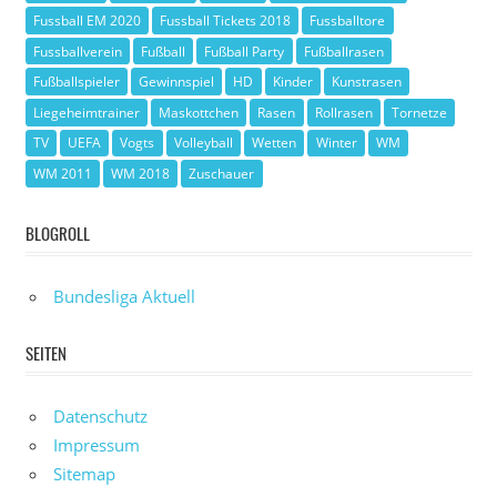
Fussball EM 2020
Fussball Tickets 2018
Fussballtore
Fussballverein
Fußball
Fußball Party
Fußballrasen
Fußballspieler
Gewinnspiel
HD
Kinder
Kunstrasen
Liegeheimtrainer
Maskottchen
Rasen
Rollrasen
Tornetze
TV
UEFA
Vogts
Volleyball
Wetten
Winter
WM
WM 2011
WM 2018
Zuschauer
BLOGROLL
Bundesliga Aktuell
SEITEN
Datenschutz
Impressum
Sitemap