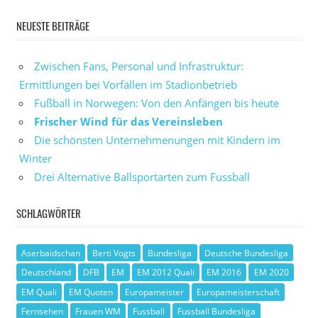
NEUESTE BEITRÄGE
Zwischen Fans, Personal und Infrastruktur:
Ermittlungen bei Vorfällen im Stadionbetrieb
Fußball in Norwegen: Von den Anfängen bis heute
Frischer Wind für das Vereinsleben
Die schönsten Unternehmenungen mit Kindern im
Winter
Drei Alternative Ballsportarten zum Fussball
SCHLAGWÖRTER
Aserbaidschan
Berti Vogts
Bundesliga
Deutsche Bundesliga
Deutschland
DFB
EM
EM 2012 Quali
EM 2016
EM 2020
EM Quali
EM Quoten
Europameister
Europameisterschaft
Fernsehen
Frauen WM
Fussball
Fussball Bundesliga