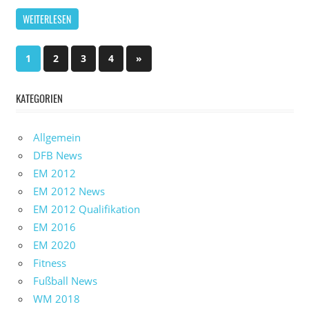
WEITERLESEN
Seitennummerierung
Nächste
1
2
3
4
»
Beiträge
der
KATEGORIEN
Beiträge
Allgemein
DFB News
EM 2012
EM 2012 News
EM 2012 Qualifikation
EM 2016
EM 2020
Fitness
Fußball News
WM 2018