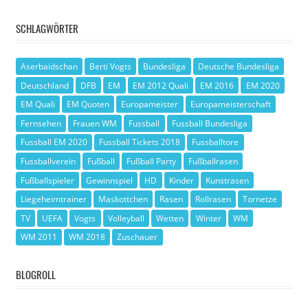
SCHLAGWÖRTER
Aserbaidschan
Berti Vogts
Bundesliga
Deutsche Bundesliga
Deutschland
DFB
EM
EM 2012 Quali
EM 2016
EM 2020
EM Quali
EM Quoten
Europameister
Europameisterschaft
Fernsehen
Frauen WM
Fussball
Fussball Bundesliga
Fussball EM 2020
Fussball Tickets 2018
Fussballtore
Fussballverein
Fußball
Fußball Party
Fußballrasen
Fußballspieler
Gewinnspiel
HD
Kinder
Kunstrasen
Liegeheimtrainer
Maskottchen
Rasen
Rollrasen
Tornetze
TV
UEFA
Vogts
Volleyball
Wetten
Winter
WM
WM 2011
WM 2018
Zuschauer
BLOGROLL