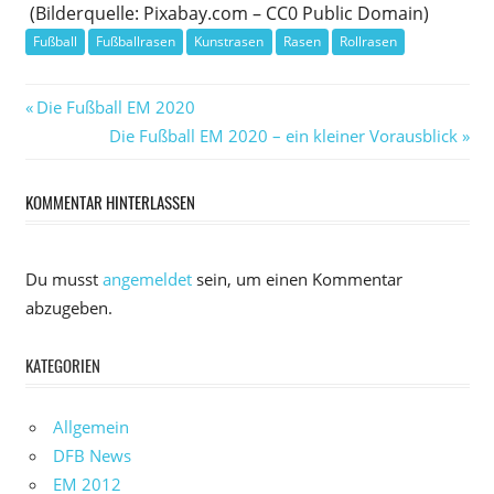
(Bilderquelle: Pixabay.com – CC0 Public Domain)
Fußball
Fußballrasen
Kunstrasen
Rasen
Rollrasen
Beitragsnavigation
Vorheriger
Die Fußball EM 2020
Beitrag:
Nächster
Die Fußball EM 2020 – ein kleiner Vorausblick
Beitrag:
KOMMENTAR HINTERLASSEN
Du musst
angemeldet
sein, um einen Kommentar
abzugeben.
KATEGORIEN
Allgemein
DFB News
EM 2012