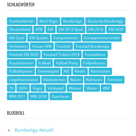
SCHLAGWÖRTER
Aserbaidschan
Berti Vogts
Bundesliga
Deutsche Bundesliga
Deutschland
DFB
EM
EM 2012 Quali
EM 2016
EM 2020
EM Quali
EM Quoten
Europameister
Europameisterschaft
Fernsehen
Frauen WM
Fussball
Fussball Bundesliga
Fussball EM 2020
Fussball Tickets 2018
Fussballtore
Fussballverein
Fußball
Fußball Party
Fußballrasen
Fußballspieler
Gewinnspiel
HD
Kinder
Kunstrasen
Liegeheimtrainer
Maskottchen
Rasen
Rollrasen
Tornetze
TV
UEFA
Vogts
Volleyball
Wetten
Winter
WM
WM 2011
WM 2018
Zuschauer
BLOGROLL
Bundesliga Aktuell