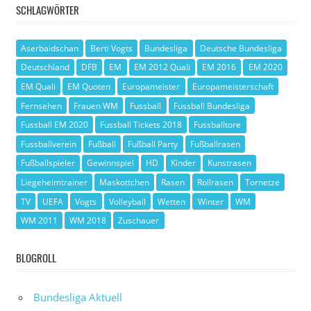
SCHLAGWÖRTER
Aserbaidschan
Berti Vogts
Bundesliga
Deutsche Bundesliga
Deutschland
DFB
EM
EM 2012 Quali
EM 2016
EM 2020
EM Quali
EM Quoten
Europameister
Europameisterschaft
Fernsehen
Frauen WM
Fussball
Fussball Bundesliga
Fussball EM 2020
Fussball Tickets 2018
Fussballtore
Fussballverein
Fußball
Fußball Party
Fußballrasen
Fußballspieler
Gewinnspiel
HD
Kinder
Kunstrasen
Liegeheimtrainer
Maskottchen
Rasen
Rollrasen
Tornetze
TV
UEFA
Vogts
Volleyball
Wetten
Winter
WM
WM 2011
WM 2018
Zuschauer
BLOGROLL
Bundesliga Aktuell