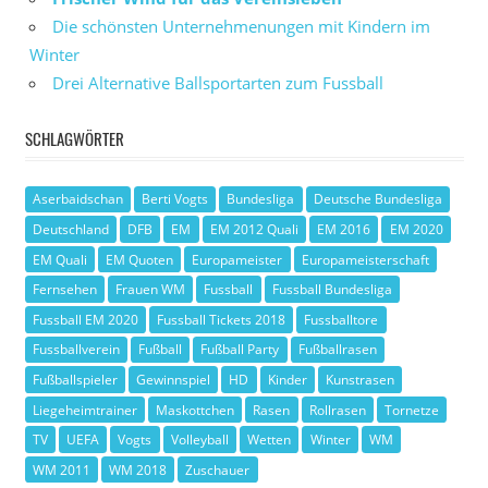
Die schönsten Unternehmenungen mit Kindern im
Winter
Drei Alternative Ballsportarten zum Fussball
SCHLAGWÖRTER
Aserbaidschan
Berti Vogts
Bundesliga
Deutsche Bundesliga
Deutschland
DFB
EM
EM 2012 Quali
EM 2016
EM 2020
EM Quali
EM Quoten
Europameister
Europameisterschaft
Fernsehen
Frauen WM
Fussball
Fussball Bundesliga
Fussball EM 2020
Fussball Tickets 2018
Fussballtore
Fussballverein
Fußball
Fußball Party
Fußballrasen
Fußballspieler
Gewinnspiel
HD
Kinder
Kunstrasen
Liegeheimtrainer
Maskottchen
Rasen
Rollrasen
Tornetze
TV
UEFA
Vogts
Volleyball
Wetten
Winter
WM
WM 2011
WM 2018
Zuschauer